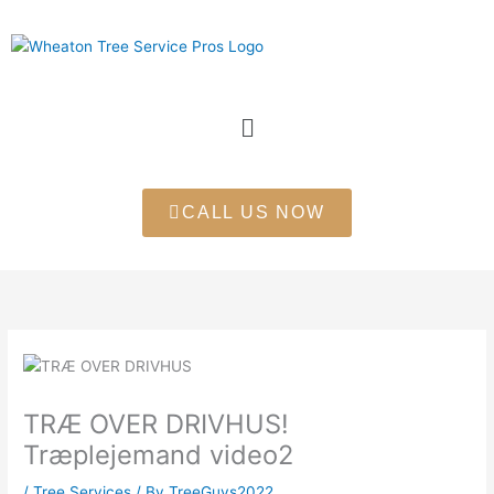
Skip
to
content
Menu
CALL US NOW
TRÆ OVER DRIVHUS!
Træplejemand video2
/
Tree Services
/ By
TreeGuys2022